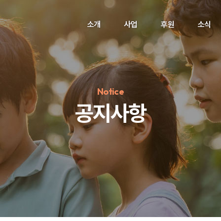
소개
사업
후원
소식
Notice
공지사항
정기후원
#하트플레이스
#캠페인
#팬덤후원