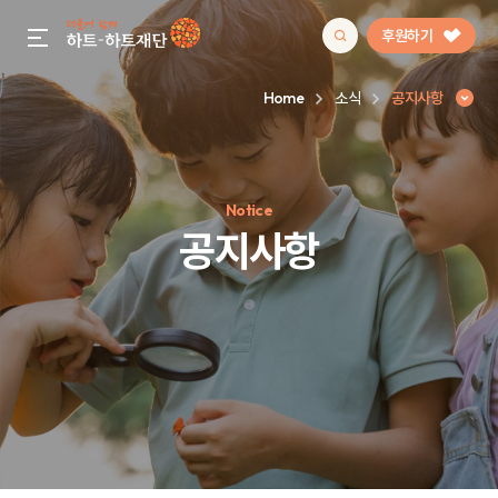
후원하기
gnb menu open
Home
소식
공지사항
인기 키워드
Notice
#정기후원
#하트플레이스
#캠페인
#팬덤후원
공지사항
공지사항