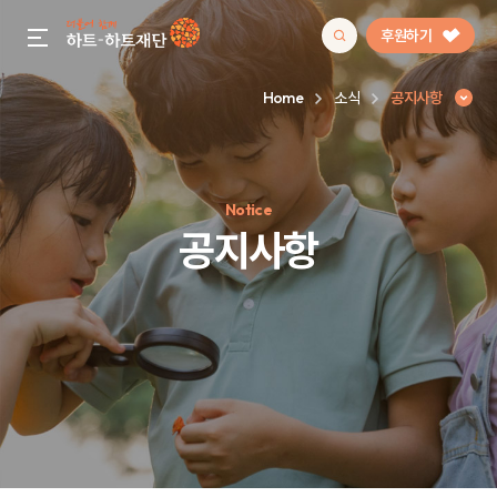
후원하기
gnb menu open
Home
소식
공지사항
인기 키워드
Notice
#정기후원
#하트플레이스
#캠페인
#팬덤후원
공지사항
공지사항