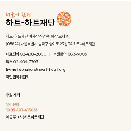
하트-하트재단 이사장 신인숙, 회장 오지철
(05824) 서울특별시 송파구 송이로 23길 34 하트-하트재단
대표전화
02-430-2000
후원문의
1833-9005
팩스
02-404-7703
E-mail
donation@heart-heart.org
국민권익위원회
후원 계좌
우리은행
1005-101-413016
예금주 : (사)하트하트재단