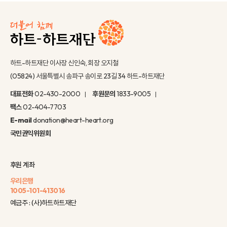
하트-하트재단 이사장 신인숙, 회장 오지철
(05824) 서울특별시 송파구 송이로 23길 34 하트-하트재단
대표전화
02-430-2000
후원문의
1833-9005
팩스
02-404-7703
E-mail
donation@heart-heart.org
국민권익위원회
후원 계좌
우리은행
1005-101-413016
예금주 : (사)하트하트재단