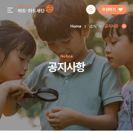
후원하기
gnb menu open
Home
소식
공지사항
인기 키워드
Notice
#정기후원
#하트플레이스
#캠페인
#팬덤후원
공지사항
공지사항