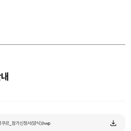
안내
콩쿠르_참가신청서(양식).hwp