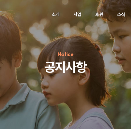
소개
사업
후원
소식
Notice
공지사항
정기후원
#하트플레이스
#캠페인
#팬덤후원