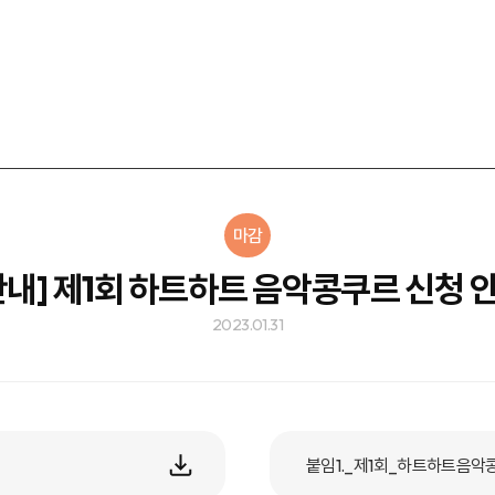
마감
안내] 제1회 하트하트 음악콩쿠르 신청 
2023.01.31
붙임1._제1회_하트하트음악