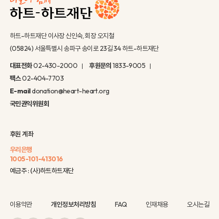
하트-하트재단 이사장 신인숙, 회장 오지철
(05824) 서울특별시 송파구 송이로 23길 34 하트-하트재단
대표전화
02-430-2000
후원문의
1833-9005
팩스
02-404-7703
E-mail
donation@heart-heart.org
국민권익위원회
후원 계좌
우리은행
1005-101-413016
예금주 : (사)하트하트재단
이용약관
개인정보처리방침
FAQ
인재채용
오시는길