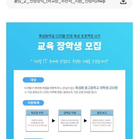
붙임_2._신청양식_(학교장_추천서,_지원_신청서).hwp