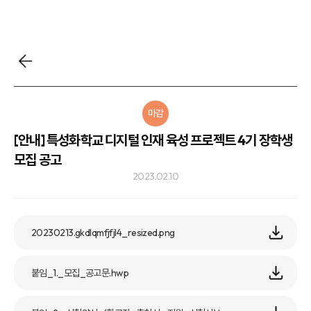
마감
[안내] 특성화학교 디지털 인재 육성 프로젝트 4기 장학생
모집 공고
2023.02.10
20230213.gkdlqmfjfjl4_resized.png
붙임_1._모집_공고문.hwp