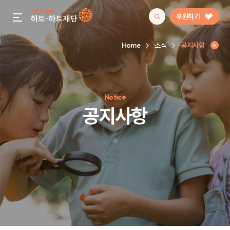
후원하기
gnb menu open
Home
소식
공지사항
인기 키워드
Notice
#정기후원
#하트플레이스
#캠페인
#팬덤후원
공지사항
공지사항