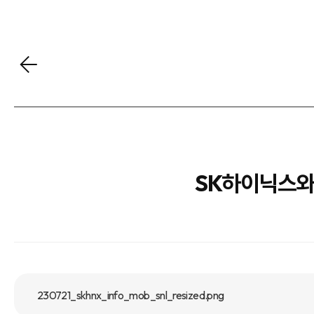
SK하이닉스와
230721_skhnx_info_mob_snl_resized.png