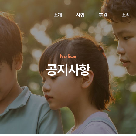
소개
사업
후원
소식
Notice
공지사항
정기후원
#하트플레이스
#캠페인
#팬덤후원