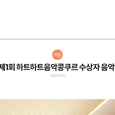
마감
] 제1회 하트하트음악콩쿠르 수상자 음악
2023.11.10