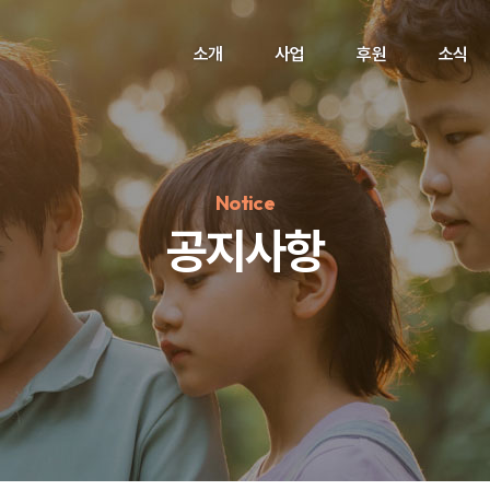
소개
사업
후원
소식
Notice
공지사항
정기후원
#하트플레이스
#캠페인
#팬덤후원