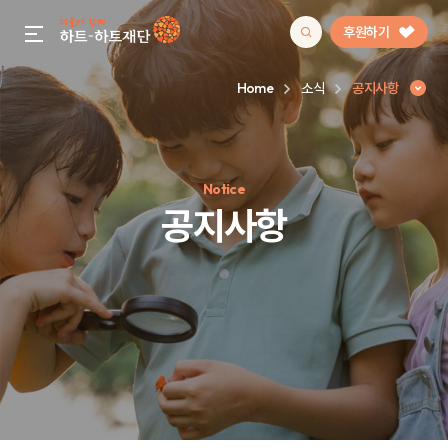
후원하기
gnb menu open
Home
소식
공지사항
인기 키워드
Notice
#정기후원
#하트플레이스
#캠페인
#팬덤후원
공지사항
공지사항