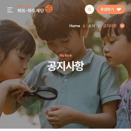
후원하기
gnb menu open
Home
소식
공지사항
인기 키워드
Notice
#정기후원
#하트플레이스
#캠페인
#팬덤후원
공지사항
공지사항