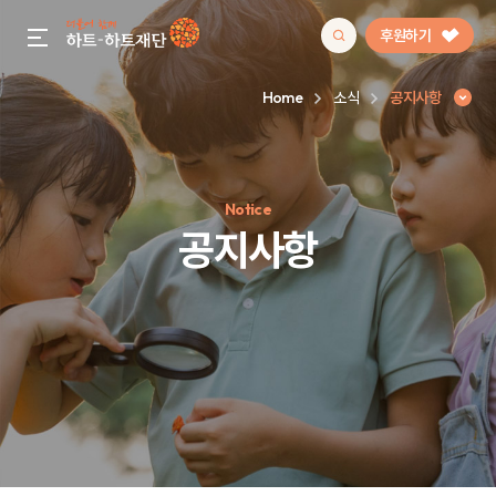
후원하기
gnb menu open
Home
소식
공지사항
인기 키워드
Notice
#정기후원
#하트플레이스
#캠페인
#팬덤후원
공지사항
공지사항