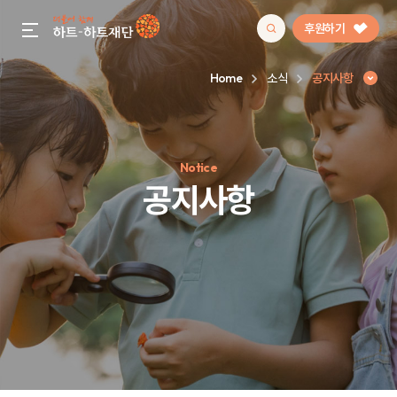
후원하기
gnb menu open
Home
소식
공지사항
인기 키워드
Notice
#정기후원
#하트플레이스
#캠페인
#팬덤후원
공지사항
공지사항