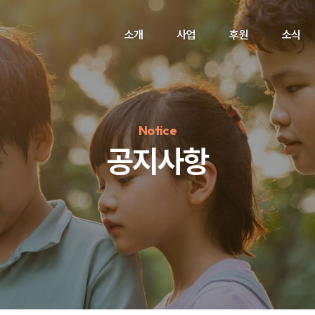
소개
사업
후원
소식
Notice
공지사항
정기후원
#하트플레이스
#캠페인
#팬덤후원