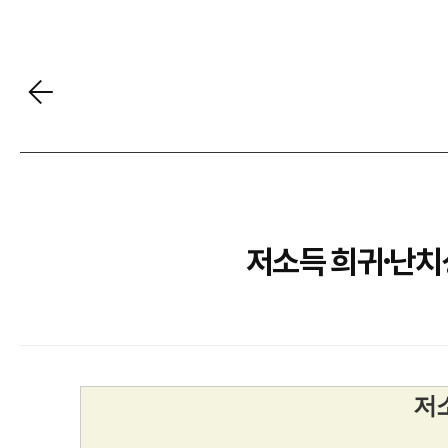
저소득 희귀·난치성
저