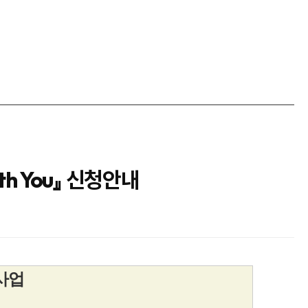
h You』 신청안내
사업