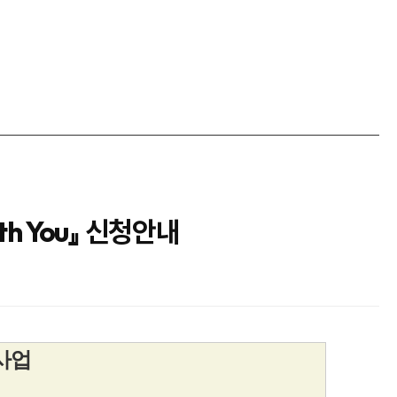
h You』 신청안내
사업