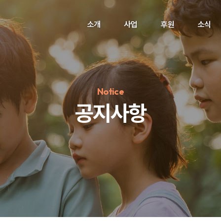
소개
사업
후원
소식
Notice
공지사항
정기후원
#하트플레이스
#캠페인
#팬덤후원