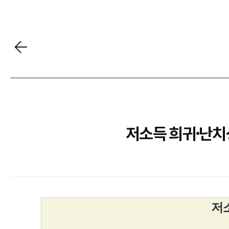
저소득 희귀·난치성
저