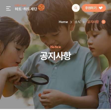
후원하기
gnb menu open
Home
소식
공지사항
인기 키워드
Notice
#정기후원
#하트플레이스
#캠페인
#팬덤후원
공지사항
공지사항