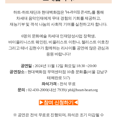
「H-라이징 콘서트」
하트-하트재단과 현대백화점은
를 통해
차세대 음악인재에게 무대 경험의 기회를 제공하고,
재능기부 및 객석 나눔의 사회적 기여를 실천하고자 합니다.
6명의 문화예술 차세대 인재양성사업 장학생,
바이올리니스트 웨인린, 비올리스트 이한나, 첼리스트 이호찬
그리고 테너 김현수가 함께하는 리사이틀 공연에 많은 관심과
응원 바랍니다!
공연일 :
2024년 11월 12일 화요일 18:30 ~20:00
공연장소 :
현대백화점 무역센터점 10층 문화홀(서울 강남구
테헤란로 517)
좌석가격 :
전석 무료
문의 :
02-430-2000(내선 7939)/ phl@heart-heart.org
▶참여 신청하기◀
※ 공연은 전석 무료로 진행되며, 좌석은 조기 마감될 수