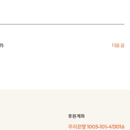
무)
다음 글
후원 계좌
우리은행
1005-101-413016