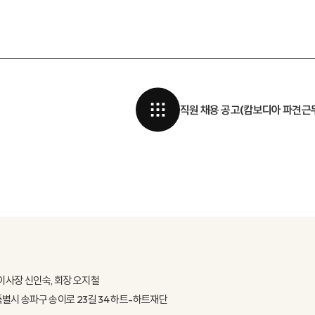
직원 채용 공고(캄보디아 파견근
이사장 신인숙, 회장 오지철
울특별시 송파구 송이로 23길 34 하트-하트재단