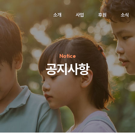
소개
사업
후원
소식
Notice
공지사항
정기후원
#하트플레이스
#캠페인
#팬덤후원