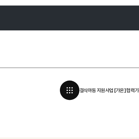
결식아동 지원사업 [가온] 협력기