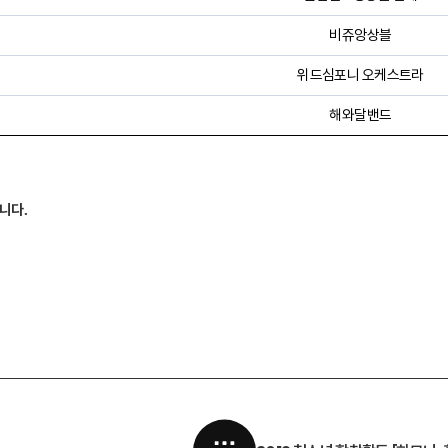
비쥬앙상블
위드심포니 오케스트라
해와달밴드
습니다
.