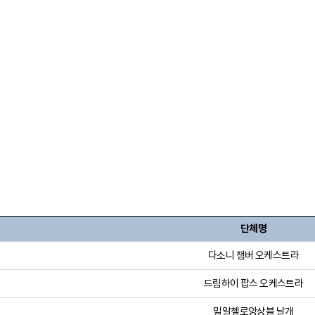
며
단체명
다소니 챔버 오케스트라
드림하이 팝스 오케스트라
밀알첼로앙상블 날개