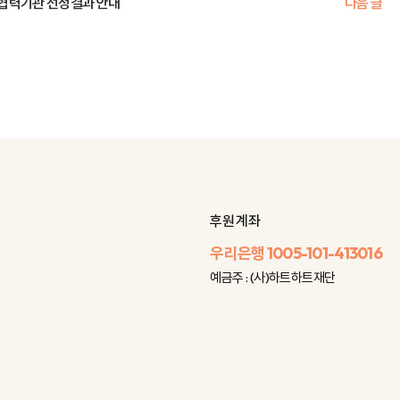
」 협력기관 선정결과 안내
다음 글
후원 계좌
우리은행
1005-101-413016
예금주 : (사)하트하트재단