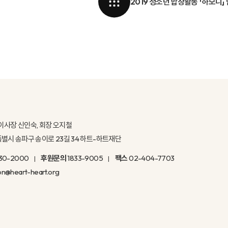
2019 청소년 합창활동 「하모니
이사장 신인숙, 회장 오지철
울특별시 송파구 송이로 23길 34 하트-하트재단
30-2000
후원문의
1833-9005
팩스
02-404-7703
on@heart-heart.org