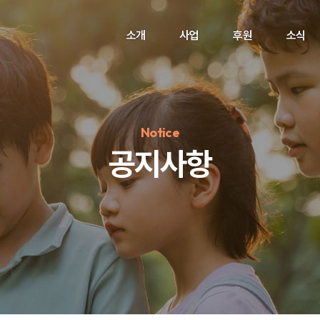
소개
사업
후원
소식
Notice
공지사항
정기후원
#하트플레이스
#캠페인
#팬덤후원