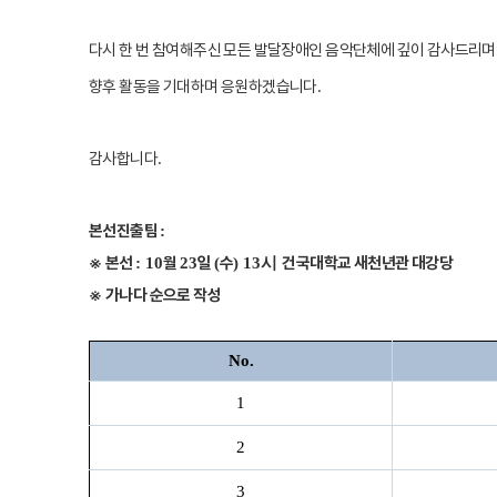
다시 한 번 참여해주신 모든 발달장애인 음악단체에 깊이 감사드리
향후 활동을 기대하며 응원하겠습니다
.
감사합니다
.
본선진출팀
:
※
본선
월
일
수
건국대학교 새천년관 대강당
: 10
23
(
) 13시
※
가나다 순으로 작성
No.
1
2
3