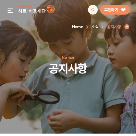
후원하기
gnb menu open
Home
소식
공지사항
인기 키워드
Notice
#정기후원
#하트플레이스
#캠페인
#팬덤후원
공지사항
공지사항