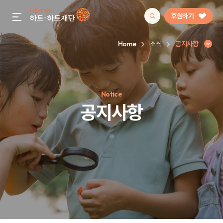
후원하기
gnb menu open
Home
소식
공지사항
인기 키워드
Notice
#정기후원
#하트플레이스
#캠페인
#팬덤후원
공지사항
공지사항