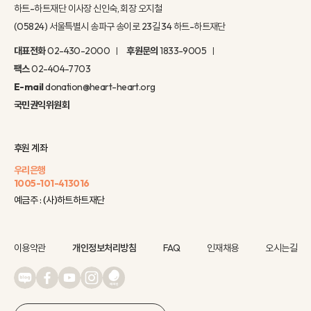
하트-하트재단 이사장 신인숙, 회장 오지철
(05824) 서울특별시 송파구 송이로 23길 34 하트-하트재단
대표전화
02-430-2000
후원문의
1833-9005
팩스
02-404-7703
E-mail
donation@heart-heart.org
국민권익위원회
후원 계좌
우리은행
1005-101-413016
예금주 : (사)하트하트재단
이용약관
개인정보처리방침
FAQ
인재채용
오시는길