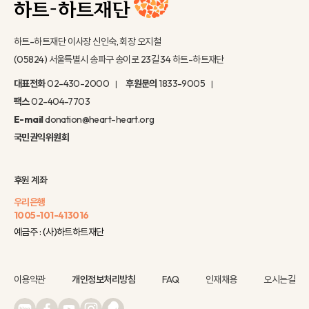
하트-하트재단 이사장 신인숙, 회장 오지철
(05824) 서울특별시 송파구 송이로 23길 34 하트-하트재단
대표전화
02-430-2000
후원문의
1833-9005
팩스
02-404-7703
E-mail
donation@heart-heart.org
국민권익위원회
후원 계좌
우리은행
1005-101-413016
예금주 : (사)하트하트재단
이용약관
개인정보처리방침
FAQ
인재채용
오시는길