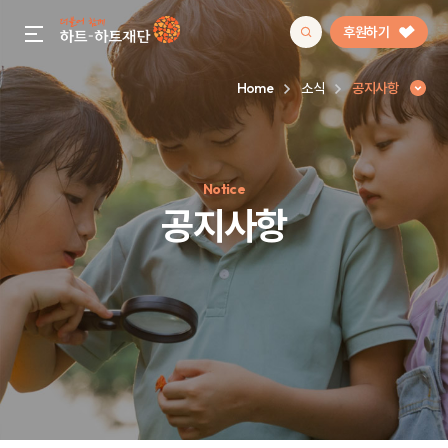
후원하기
gnb menu open
Home
소식
공지사항
인기 키워드
Notice
#정기후원
#하트플레이스
#캠페인
#팬덤후원
공지사항
공지사항