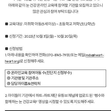
아래와 같이 눈 건강 온라인 교육에 참여할 기관을 모집하고 있으니
많은 관심과 참여 부탁드립니다
!
■
교육대상
미취학 아동
세 이상
초등학교 저학년
학년
:
(5
) ~
(1,2
)
■
신청기간
년
월
일
월
월
일
목
: 2022
10
3
(
) ~ 10
20
(
)
■
신청방법
아래 내용을 확인하여 전화
또는 메일
1.
(070-8145-7913)
(
mds@heart-
로 신청해주세요
heart.org
)
.
①
온라인교육 참여아동 수
진단지 신청부수
(
)
②
기관명 및 기관주소
③
담당자이름
연락처
&
아이들이 기관에서 하트
하트재단 유튜브 채널에 업로드 된
펭수와
2.
-
“
함께하는 눈 건강교육
영상을 시청할 수 있도록 지도해주세요
!”
.