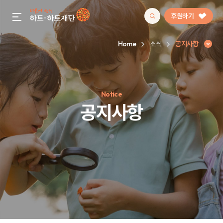
후원하기
gnb menu open
Home
소식
공지사항
인기 키워드
Notice
#정기후원
#하트플레이스
#캠페인
#팬덤후원
공지사항
공지사항