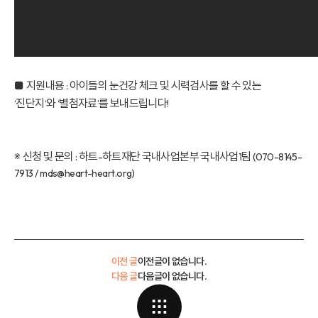
■
지원내용
아이들의 눈건강 체크 및 시력검사를 할 수 있는
:
진단지
와
별첨자료
를 보내드립니다
‘
‘
‘
’
!
※
신청 및 문의
하트
하트재단 국내사업본부 국내사업
팀
:
-
1
(070-8145-
7913 / mds@heart-heart.org)
이전 글
이전글이 없습니다.
다음 글
다음글이 없습니다.