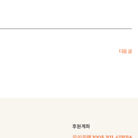
다음 글
후원 계좌
우리은행
1005-101-413016