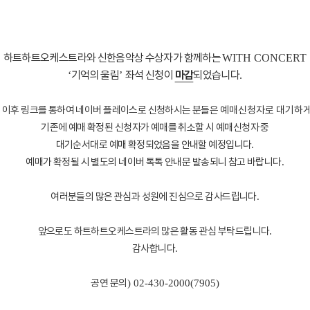
하트하트오케스트라와 신한음악상 수상자가 함께하는
WITH CONCERT
기억의 울림
좌석 신청이
마감
되었습니다
‘
’
.
 이후 링크를 통하여 네이버 플레이스로 신청하시는 분들은
예매신청자로 대기하게
기존에 예매 확정된 신청자가 예매를 취소할 시 예매신청자 중
대기순서대로 예매 확정되었음을 안내할 예정입니다
.
예매가 확정될 시 별도의 네이버 톡톡 안내문 발송되니 참고 바랍니다
.
여러분들의 많은 관심과 성원에 진심으로 감사드립니다
.
앞으로도 하트하트오케스트라의 많은 활동 관심 부탁드립니다
.
감사합니다
.
공연 문의
) 02-430-2000(7905)