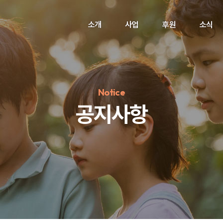
소개
사업
후원
소식
Notice
공지사항
정기후원
#하트플레이스
#캠페인
#팬덤후원