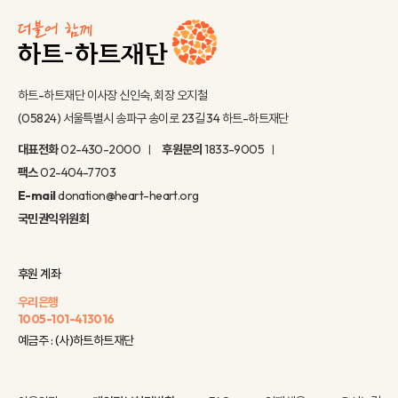
하트-하트재단 이사장 신인숙, 회장 오지철
(05824) 서울특별시 송파구 송이로 23길 34 하트-하트재단
대표전화
02-430-2000
후원문의
1833-9005
팩스
02-404-7703
E-mail
donation@heart-heart.org
국민권익위원회
후원 계좌
우리은행
1005-101-413016
예금주 : (사)하트하트재단