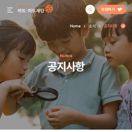
후원하기
gnb menu open
Home
소식
공지사항
인기 키워드
Notice
#정기후원
#하트플레이스
#캠페인
#팬덤후원
공지사항
공지사항