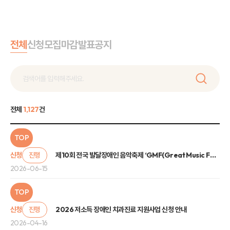
전체
신청
모집
마감
발표
공지
전체
1,127
건
TOP
신청
진행
제10회 전국 발달장애인 음악축제 ‘GMF(Great Music Festival)’ 관람 신청 안내
2026-06-15
TOP
신청
진행
2026 저소득 장애인 치과진료 지원사업 신청 안내
2026-04-16