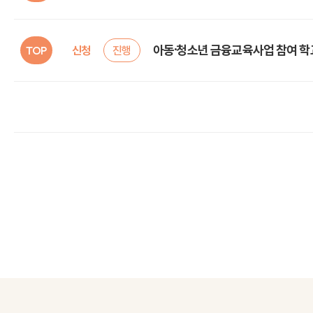
아동·청소년 금융교육사업 참여 학
TOP
신청
진행