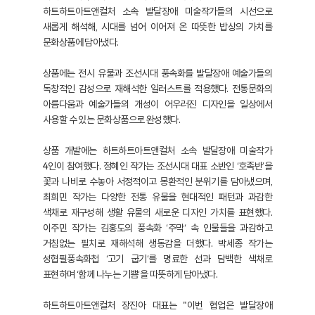
하트하트아트앤컬처 소속 발달장애 미술작가들의 시선으로
새롭게 해석해, 시대를 넘어 이어져 온 따뜻한 밥상의 가치를
문화상품에 담아냈다.
상품에는 전시 유물과 조선시대 풍속화를 발달장애 예술가들의
독창적인 감성으로 재해석한 일러스트를 적용했다. 전통문화의
아름다움과 예술가들의 개성이 어우러진 디자인을 일상에서
사용할 수 있는 문화상품으로 완성했다.
상품 개발에는 하트하트아트앤컬처 소속 발달장애 미술작가
4인이 참여했다. 정혜인 작가는 조선시대 대표 소반인 ‘호족반’을
꽃과 나비로 수놓아 서정적이고 몽환적인 분위기를 담아냈으며,
최희민 작가는 다양한 전통 유물을 현대적인 패턴과 과감한
색채로 재구성해 생활 유물의 새로운 디자인 가치를 표현했다.
이주민 작가는 김홍도의 풍속화 ‘주막‘ 속 인물들을 과감하고
거침없는 필치로 재해석해 생동감을 더했다. 박세종 작가는
성협필풍속화첩 ‘고기 굽기‘를 명료한 선과 담백한 색채로
표현하며 ‘함께 나누는 기쁨‘을 따뜻하게 담아냈다.
하트하트아트앤컬처 장진아 대표는 "이번 협업은 발달장애