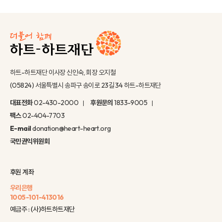
하트-하트재단 이사장 신인숙, 회장 오지철
(05824) 서울특별시 송파구 송이로 23길 34 하트-하트재단
대표전화
02-430-2000
후원문의
1833-9005
팩스
02-404-7703
E-mail
donation@heart-heart.org
국민권익위원회
후원 계좌
우리은행
1005-101-413016
예금주 : (사)하트하트재단