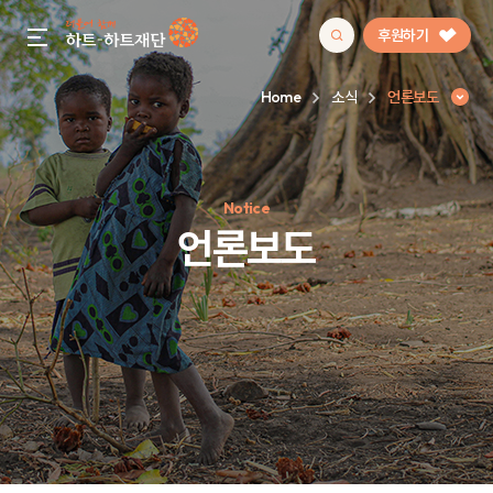
후원하기
gnb menu open
Home
소식
언론보도
인기 키워드
Notice
#정기후원
#하트플레이스
#캠페인
#팬덤후원
언론보도
언론보도