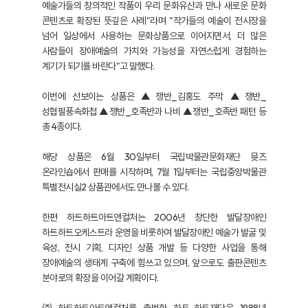
예술가들의 창의적인 작품이 우리 문화유산과 만나 새로운 문화
콘텐츠로 확장된 뜻깊은 사례"라며 "작가들의 예술이 전시장을
넘어 일상에서 사용하는 문화상품으로 이어지면서, 더 많은
사람들이 장애예술의 가치와 가능성을 자연스럽게 경험하는
계기가 되기를 바란다"고 말했다.
이번에 선보이는 상품은 ▲쟁반_김홍도 주막 ▲쟁반_
성협필풍속화첩 ▲쟁반_호족반과 나비 ▲쟁반_호족반 패턴 등
총 4종이다.
해당 상품은 6월 30일부터 국립박물관문화재단 뮷즈
온라인숍에서 판매를 시작하며, 7월 1일부터는 국립중앙박물관
특별전시실2 상품관에서도 만나볼 수 있다.
한편 하트하트아트앤컬처는 2006년 창단한 발달장애인
하트하트오케스트라 운영을 비롯하여 발달장애인 예술가 발굴 및
육성, 전시 기획, 디자인 상품 개발 등 다양한 사업을 통해
장애예술의 생태계 구축에 힘쓰고 있으며, 앞으로도 출판·콘텐츠
분야로의 확장을 이어갈 계획이다.
㈜하트하트아트앤컬처를 출범한 하트-하트재단은 1988년