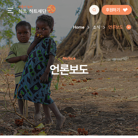
후원하기
gnb menu open
Home
소식
언론보도
인기 키워드
Notice
#정기후원
#하트플레이스
#캠페인
#팬덤후원
언론보도
언론보도