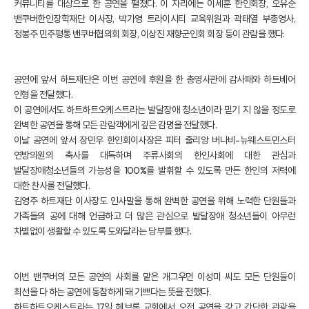
커뮤니티를 대상으로 한 공연을 펼쳤다. 이 자리에는 이세훈 한인회장, 오유순
밴쿠버한인장학재단 이사장, 박가영 트라이시티 교육위원과 곽태열 부총영사,
정봉주 민주평통 밴쿠버협의회 회장, 이상진 재향군인회 회장 등이 관람을 했다.
공연에 앞서 하트재단은 이번 공연에 후원을 한 총영사관에 감사패와 하트베어
인형을 전달했다.
이 공연에서도 하트하트오케스트라는 발달장애 청소년이라 믿기 지 않을 정도로
완벽한 공연을 통해 모든 관람객에게 깊은 감명을 전달했다.
이날 공연에 앞서 장민우 한인회이사장은 피터 줄리앙 버나비-뉴웨스트민스터
연방의원의 축사를 대독하며 주류사회의 한인사회에 대한 관심과
발달장애청소년들의 가능성을 100%를 발휘할 수 있도록 만든 한인의 저력에
대한 찬사를 전달했다.
김영주 하트재단 이사장도 인사말을 통해 완벽한 공연을 위해 노력한 단원들과
가족들의 공에 대해 언급하고 더 많은 관심으로 발달장애 청소년들이 아무런
차별없이 생활할 수 있도록 도와달라는 당부를 했다.
이번 밴쿠버의 모든 공연의 사회를 맡은 개그우먼 이성미 씨도 모든 단원들이
최선을 다 하는 공연에 동참하게 돼 기쁘다는 뜻을 전했다.
하트하트오케스트라는 17일 헤브론 교회에서 오전 공연을 갖고 간단한 관광을