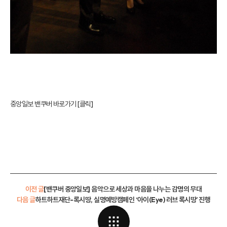
중앙일보 밴쿠버 바로가기 [클릭]
이전 글
[밴쿠버 중앙일보] 음악으로 세상과 마음을 나누는 감명의 무대
다음 글
하트하트재단-록시땅, 실명예방캠페인 ‘아이(Eye) 러브 록시땅’ 진행