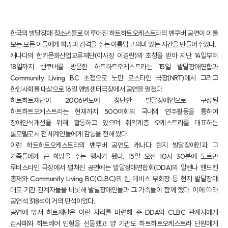
한국의 발달장애 청소년들로 이루어진 하트하트오케스트라의 밴쿠버 공연이 이를
보는 모든 이들에게 희망과 감격을 주는 아름답고 의미 있는 시간을 만들어주었다.
캐나다의 한카문화산업교류재단(이사장 이경란)의 초청을 받아 지난 14일부터
18일까지 밴쿠버를 방문한 하트하트오케스트라는 15일 발달장애연합과
Community Living BC 초청으로 노만 로스타인 극장(NRT)에서 그리고
한인사회를 대상으로 16일 앤빌센터극장에서 공연을 펼쳤다.
하트하트재단이 2006년도에 창단한 발달장애인으로 구성된
하트하트오케스트라는 현재까지 500여회의 국내외 연주활동을 통하여
장애인식개선을 위해 활동하고 있으며 취약계층 오케스트라를 대표하는
롤모델로서 전 세계인들에게 감동을 전해 왔다.
이런 하트하트오케스트라의 밴쿠버 공연도 캐나다 현지 발달장애인과 그
가족들에게 큰 희망을 주는 행사가 됐다. 15일 오전 10시 30분에 노르만
루비스타인 극장에서 펼쳐진 공연에는 발달장애연합회(DDA)의 알랜나 헨드렌
총재와 Community Living BC(CLBC)의 린 데비스 부회장 등 현지 발달장애
대표 기관 관계자들을 비롯해 발달장애인들과 그 가족들이 함께 했다. 이에 따라
공연석 318석이 거의 만석이었다.
공연에 앞서 하트재단은 이런 자리를 마련해 준 DDA와 CLBC 관계자에게
감사패와 하트베어 인형을 선물했고 양 기관도 하트하트오케스트라 단원에게