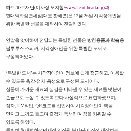
하트
-
하트재단
(
이사장 오지철
/
www.heart-heart.org)
과
현대백화점면세점
(
대표 황해연
)
은
12
월
26
일 시각장애인을
위한 특별한
선물을 제작하여 전달하였다
.
연말을 맞이하여 전달되는 특별한 선물은 방한용품과 학습용
블루투스 스피커
,
시각장애인을 위한 특별한 도서로
구성되어있다
.
‘
특별한 도서
’
는 시각장애인이 정보에 쉽게 접근하고
,
이용할
수 있도록 촉각
·
점자
·
음성으로 구성된 도서이다
.
실물에 가까운 재료의 질감을 나타낼 수 있는 재료를 덧붙여
손끝으로 느낄 수 있도록 보다 사실적으로 표현하였으며
,
점자
, UV
작업
, QR
코드를 삽입하여 시각장애인이 책을
만지고 느끼고 들으며 즐겁게 독서하며 꿈을 키워갈 수
있도록 하였다
.
특별히 현대백화점면세점 임직원 봉사단이 직접 제작하는