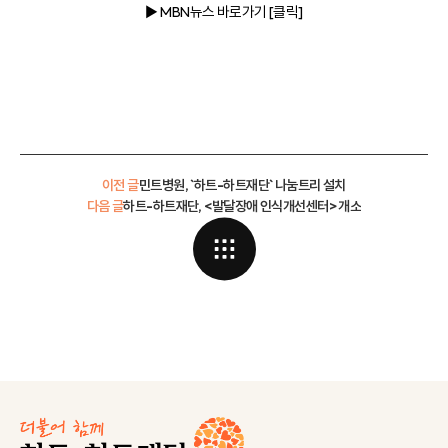
▶ MBN뉴스
바로가기 [클릭]
이전 글
민트병원, `하트-하트재단` 나눔트리 설치
다음 글
하트-하트재단, <발달장애 인식개선센터> 개소