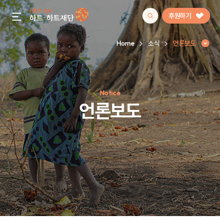
후원하기
gnb menu open
Home
소식
언론보도
인기 키워드
Notice
#정기후원
#하트플레이스
#캠페인
#팬덤후원
언론보도
언론보도