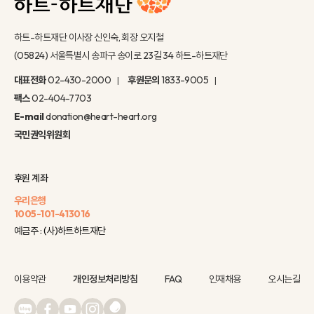
하트-하트재단 이사장 신인숙, 회장 오지철
(05824) 서울특별시 송파구 송이로 23길 34 하트-하트재단
대표전화
02-430-2000
후원문의
1833-9005
팩스
02-404-7703
E-mail
donation@heart-heart.org
국민권익위원회
후원 계좌
우리은행
1005-101-413016
예금주 : (사)하트하트재단
이용약관
개인정보처리방침
FAQ
인재채용
오시는길