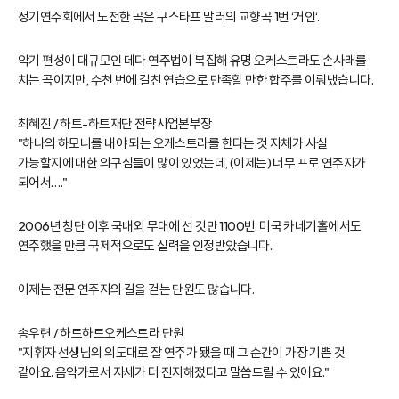
정기연주회에서 도전한 곡은 구스타프 말러의 교향곡 1번 ‘거인‘.
악기 편성이 대규모인 데다 연주법이 복잡해 유명 오케스트라도 손사래를
치는 곡이지만, 수천 번에 걸친 연습으로 만족할 만한 합주를 이뤄냈습니다.
최혜진 / 하트-하트재단 전략사업본부장
"하나의 하모니를 내야 되는 오케스트라를 한다는 것 자체가 사실
가능할지에 대한 의구심들이 많이 있었는데, (이제는) 너무 프로 연주자가
되어서…."
2006년 창단 이후 국내외 무대에 선 것만 1100번. 미국 카네기홀에서도
연주했을 만큼 국제적으로도 실력을 인정받았습니다.
이제는 전문 연주자의 길을 걷는 단원도 많습니다.
송우련 / 하트하트오케스트라 단원
"지휘자 선생님의 의도대로 잘 연주가 됐을 때 그 순간이 가장 기쁜 것
같아요. 음악가로서 자세가 더 진지해졌다고 말씀드릴 수 있어요."