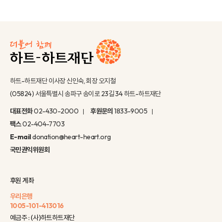
하트-하트재단 이사장 신인숙, 회장 오지철
(05824) 서울특별시 송파구 송이로 23길 34 하트-하트재단
대표전화
02-430-2000
후원문의
1833-9005
팩스
02-404-7703
E-mail
donation@heart-heart.org
국민권익위원회
후원 계좌
우리은행
1005-101-413016
예금주 : (사)하트하트재단