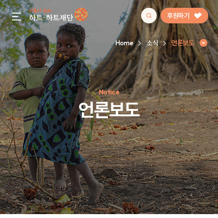
후원하기
gnb menu open
Home
소식
언론보도
인기 키워드
Notice
#정기후원
#하트플레이스
#캠페인
#팬덤후원
언론보도
언론보도