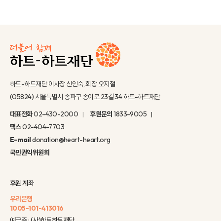
하트-하트재단 이사장 신인숙, 회장 오지철
(05824) 서울특별시 송파구 송이로 23길 34 하트-하트재단
대표전화
02-430-2000
후원문의
1833-9005
팩스
02-404-7703
E-mail
donation@heart-heart.org
국민권익위원회
후원 계좌
우리은행
1005-101-413016
예금주 : (사)하트하트재단