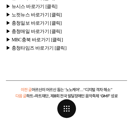
▶ 뉴시스
바로가기 [클
릭]
▶ 노컷뉴스
바로가기 [클
릭]
▶ 충청일보
바로가기 [클
릭]
▶ 충청매일
바로가기 [클
릭]
▶ MBC충북
바로가기 [클
릭]
▶ 충청타임즈
바로가기 [클
릭]
이전 글
어르신이 어르신 돕는 ‘노노케어’…“디지털 격차 해소”
다음 글
하트-하트재단, 제8회 전국 발달장애인 음악축제 ‘GMF’ 성료