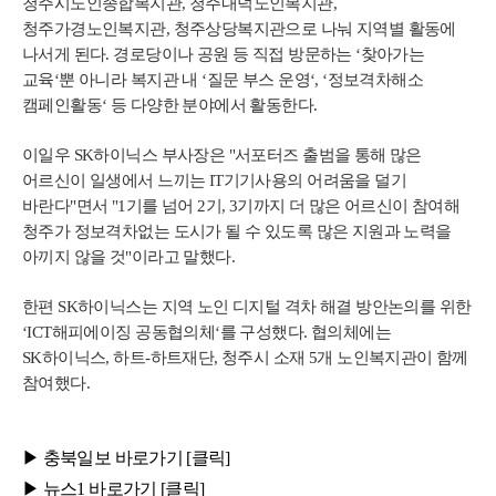
청주시노인종합복지관, 청주내덕노인복지관,
청주가경노인복지관, 청주상당복지관으로 나눠 지역별 활동에
나서게 된다. 경로당이나 공원 등 직접 방문하는 ‘찾아가는
교육‘뿐 아니라 복지관 내 ‘질문 부스 운영‘, ‘정보격차해소
캠페인활동‘ 등 다양한 분야에서 활동한다.
이일우 SK하이닉스 부사장은 "서포터즈 출범을 통해 많은
어르신이 일생에서 느끼는 IT기기사용의 어려움을 덜기
바란다"면서 "1기를 넘어 2기, 3기까지 더 많은 어르신이 참여해
청주가 정보격차없는 도시가 될 수 있도록 많은 지원과 노력을
아끼지 않을 것"이라고 말했다.
한편 SK하이닉스는 지역 노인 디지털 격차 해결 방안논의를 위한
‘ICT해피에이징 공동협의체‘를 구성했다. 협의체에는
SK하이닉스, 하트-하트재단, 청주시 소재 5개 노인복지관이 함께
참여했다.
▶ 충북일보
바로가기 [클
릭]
▶ 뉴스1
바로가기 [클
릭]