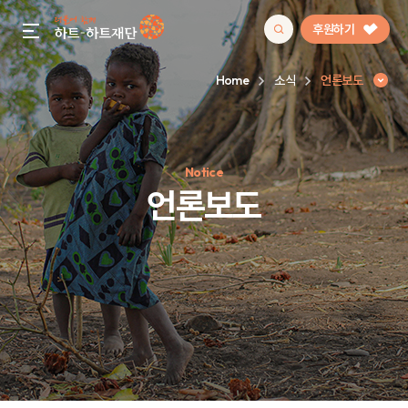
후원하기
gnb menu open
Home
소식
언론보도
인기 키워드
Notice
#정기후원
#하트플레이스
#캠페인
#팬덤후원
언론보도
언론보도