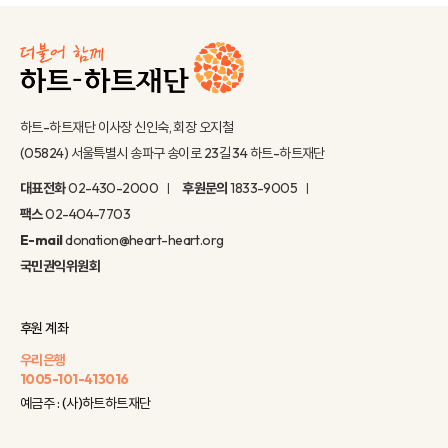
하트-하트재단 이사장 신인숙, 회장 오지철
(05824) 서울특별시 송파구 송이로 23길 34 하트-하트재단
대표전화
02-430-2000
후원문의
1833-9005
팩스
02-404-7703
E-mail
donation@heart-heart.org
국민권익위원회
후원 계좌
우리은행
1005-101-413016
예금주 : (사)하트하트재단