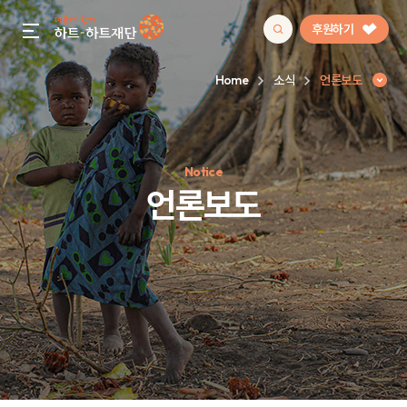
후원하기
gnb menu open
Home
소식
언론보도
인기 키워드
Notice
#정기후원
#하트플레이스
#캠페인
#팬덤후원
언론보도
언론보도