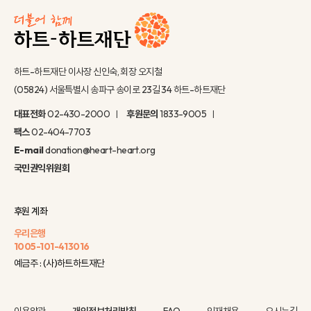
하트-하트재단 이사장 신인숙, 회장 오지철
(05824) 서울특별시 송파구 송이로 23길 34 하트-하트재단
대표전화
02-430-2000
후원문의
1833-9005
팩스
02-404-7703
E-mail
donation@heart-heart.org
국민권익위원회
후원 계좌
우리은행
1005-101-413016
예금주 : (사)하트하트재단
이용약관
개인정보처리방침
FAQ
인재채용
오시는길