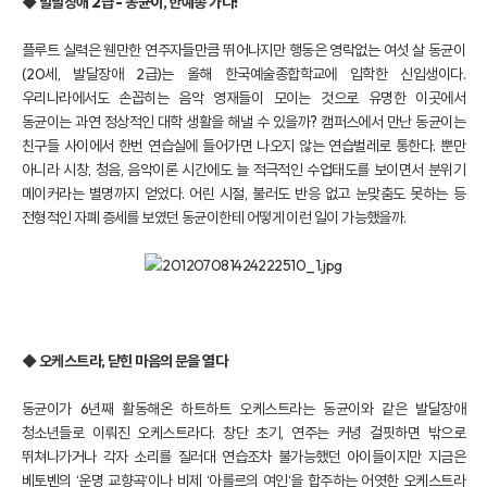
◆ 발달장애 2급 - 동균이, 한예종 가다!
플루트 실력은 웬만한 연주자들만큼 뛰어나지만 행동은 영락없는 여섯 살 동균이
(20세, 발달장애 2급)는 올해 한국예술종합학교에 입학한 신입생이다.
우리나라에서도 손꼽히는 음악 영재들이 모이는 것으로 유명한 이곳에서
동균이는 과연 정상적인 대학 생활을 해낼 수 있을까? 캠퍼스에서 만난 동균이는
친구들 사이에서 한번 연습실에 들어가면 나오지 않는 연습벌레로 통한다. 뿐만
아니라 시창, 청음, 음악이론 시간에도 늘 적극적인 수업태도를 보이면서 분위기
메이커라는 별명까지 얻었다. 어린 시절, 불러도 반응 없고 눈맞춤도 못하는 등
전형적인 자폐 증세를 보였던 동균이한테 어떻게 이런 일이 가능했을까.
◆ 오케스트라, 닫힌 마음의 문을 열다
동균이가 6년째 활동해온 하트하트 오케스트라는 동균이와 같은 발달장애
청소년들로 이뤄진 오케스트라다. 창단 초기, 연주는 커녕 걸핏하면 밖으로
뛰쳐나가거나 각자 소리를 질러대 연습조차 불가능했던 아이들이지만 지금은
베토벤의 ‘운명 교향곡‘이나 비제 ‘아를르의 여인‘을 합주하는 어엿한 오케스트라