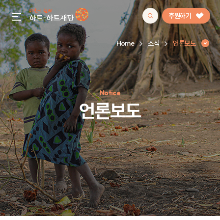
후원하기
gnb menu open
Home
소식
언론보도
인기 키워드
Notice
#정기후원
#하트플레이스
#캠페인
#팬덤후원
언론보도
언론보도