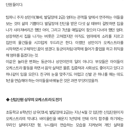
단원들이다.
팀파니 주자 성민이(18세, 발달장애 2급) 엄마는 관객들 앞에서 연주하는 아들을
보는 것이 삶의 기쁨이다. 발달장애 진단을 받은 다섯 살 때부터 걸핏하면 집을
나가 사라져버리곤 했던 아이, 그리고 7년을 매일같이 찾으러 다녀야 했던 엄마.
성장하면서 집을 나가는 버릇은 고쳐졌지만 아직도 엄마에게 소리를 지르고
집안의 물건들을 시끄럽게 두드리곤 한다. 이랬던 성민이가 오케스트라를
시작하면서 구체적인 꿈이 생겼다. 동균이처럼 대학에 들어가 졸업을 하고 취직을
해 엄마를 돕겠다는 것.
이같은 놀라운 변화는 동균이나 성민이만의 일이 아니다. 부모들은 아이들이
오케스트라 활동을 하면서 음악 실력은 물론, 집중력과 사회성도 좋아지고 있다고
하나같이 입을 모은다. 친구와 눈을 맞추기도 어렵고 신발 끈 하나를 매는 데도
1년을 연습해야 하는 아이들을 바꿔놓은 것은 과연 무엇이었을까.
◆ 신입단원 상우의 오케스트라 도전기
초등학교 6학년인 상우(13세, 발달장애 2급)는 지난 4월 갓 입단한 신입단원이자
오케스트라의 막내다. 바이올린을 배운지 1년밖에 안돼 아직 합주를 하기에는
무리인 실력이지만 형, 누나들이 연습하는 모습을 지켜보며 개인 실력을