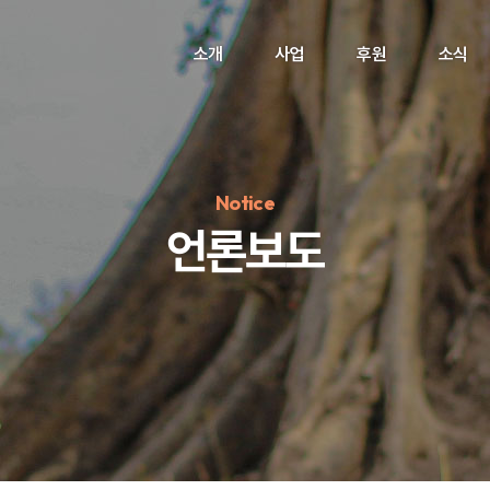
소개
사업
후원
소식
Notice
언론보도
정기후원
#하트플레이스
#캠페인
#팬덤후원