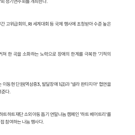
7회 정기연주회를 개최한다.
부간 고위급회의, RI 세계대회 등 국제 행사에 초청받아 수준 높은
거쳐 한 곡을 소화하는 노력으로 장애의 한계를 극복한 ‘기적의
동현 단원(역삼중3, 발달장애 1급)과 ‘넬라 판타지아’ 협연을
여준다.
하트하트재단 소외아동 돕기 연말나눔 캠페인 ‘하트 베어트리’를
직접 참여하는 나눔 행사다.