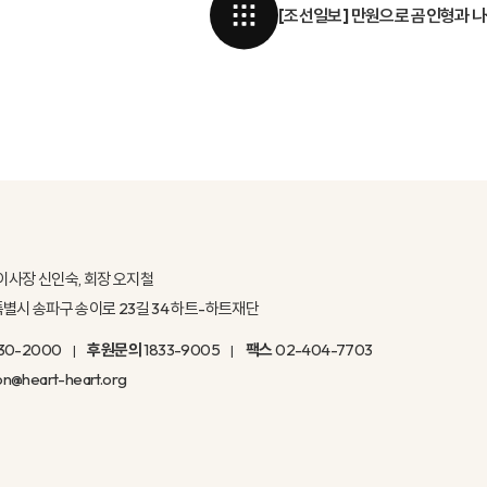
[조선일보] 만원으로 곰인형과 
이사장 신인숙, 회장 오지철
울특별시 송파구 송이로 23길 34 하트-하트재단
30-2000
후원문의
1833-9005
팩스
02-404-7703
on@heart-heart.org