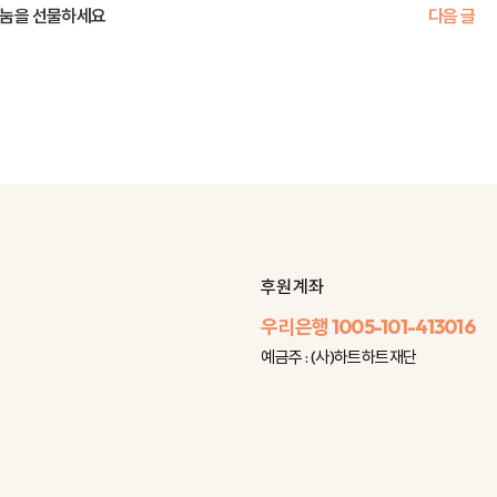
나눔을 선물하세요
다음 글
후원 계좌
우리은행
1005-101-413016
예금주 : (사)하트하트재단