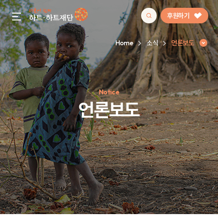
후원하기
gnb menu open
Home
소식
언론보도
인기 키워드
Notice
#정기후원
#하트플레이스
#캠페인
#팬덤후원
언론보도
언론보도