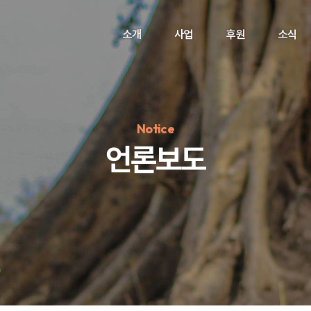
소개
사업
후원
소식
Notice
언론보도
정기후원
#하트플레이스
#캠페인
#팬덤후원