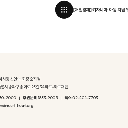
[매일경제] 키자니아, 아동 지원 
이사장 신인숙, 회장 오지철
울특별시 송파구 송이로 23길 34 하트-하트재단
30-2000
후원문의
1833-9005
팩스
02-404-7703
on@heart-heart.org