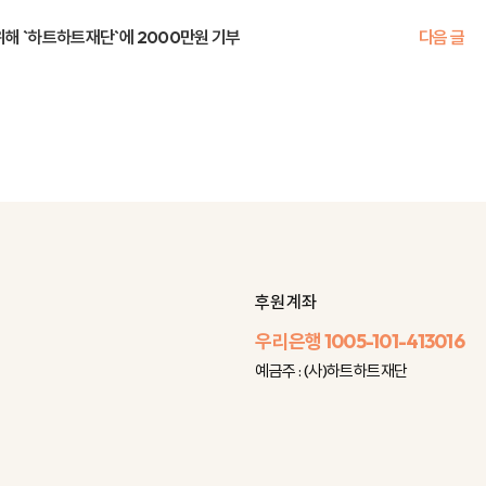
위해 `하트하트재단`에 2000만원 기부
다음 글
후원 계좌
우리은행
1005-101-413016
예금주 : (사)하트하트재단