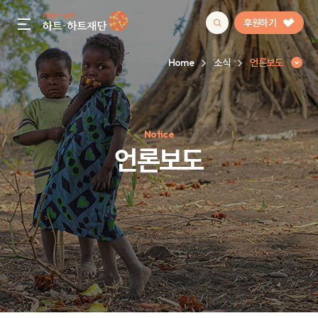
후원하기
gnb menu open
Home
소식
언론보도
인기 키워드
Notice
#정기후원
#하트플레이스
#캠페인
#팬덤후원
언론보도
언론보도