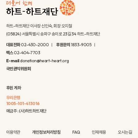
하트-하트재단 이사장 신인숙, 회장 오지철
(05824) 서울특별시 송파구 송이로 23길 34 하트-하트재단
대표전화
02-430-2000
후원문의
1833-9005
팩스
02-404-7703
E-mail
donation@heart-heart.org
국민권익위원회
후원 계좌
우리은행
1005-101-413016
예금주 : (사)하트하트재단
이용약관
개인정보처리방침
FAQ
인재채용
오시는길