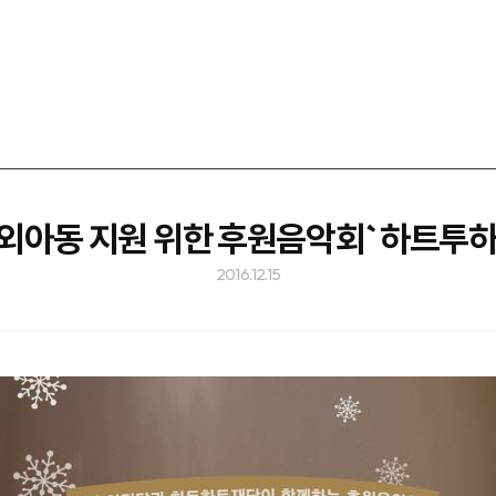
소외아동 지원 위한 후원음악회` 하트투
2016.12.15