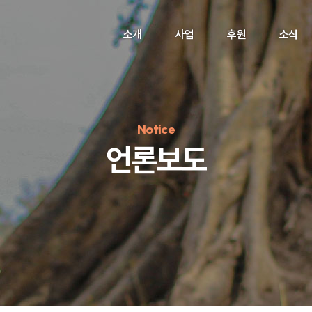
소개
사업
후원
소식
Notice
언론보도
정기후원
#하트플레이스
#캠페인
#팬덤후원