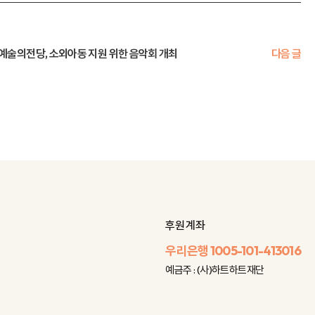
예술의전당, 소외아동 지원 위한 음악회 개최
다음 글
후원 계좌
우리은행
1005-101-413016
예금주 : (사)하트하트재단