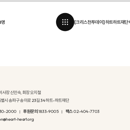
8명
[크리스천투데이] 하트하트재단·
이사장 신인숙, 회장 오지철
울특별시 송파구 송이로 23길 34 하트-하트재단
30-2000
후원문의
1833-9005
팩스
02-404-7703
on@heart-heart.org