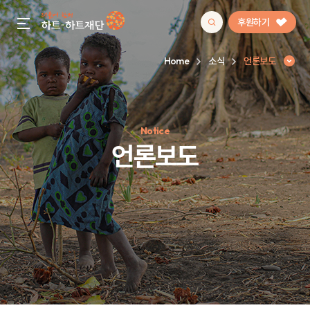
후원하기
gnb menu open
Home
소식
언론보도
인기 키워드
Notice
#정기후원
#하트플레이스
#캠페인
#팬덤후원
언론보도
언론보도