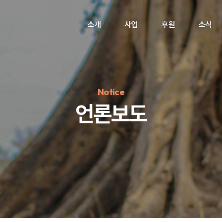
소개
사업
후원
소식
Notice
언론보도
정기후원
#하트플레이스
#캠페인
#팬덤후원