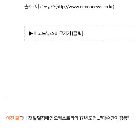
출처 : 이코노뉴스(
http://www.econonews.co.kr)
▶ 이코노뉴스
바로가기 [클
릭]
이전 글
국내 첫 발달장애인 오케스트라의 17년 도전…"매순간이 감동"