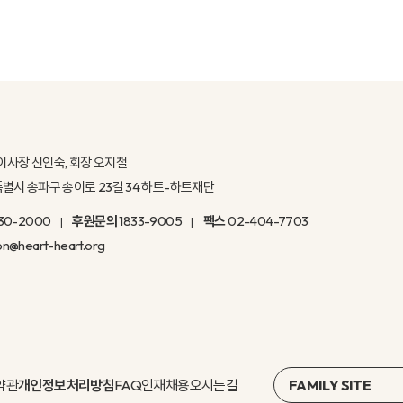
이사장 신인숙, 회장 오지철
울특별시 송파구 송이로 23길 34 하트-하트재단
30-2000
후원문의
1833-9005
팩스
02-404-7703
on@heart-heart.org
약관
개인정보처리방침
FAQ
인재채용
오시는길
FAMILY SITE