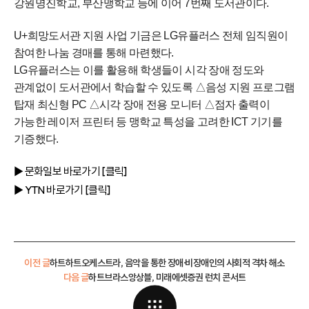
강원명진학교, 부산맹학교 등에 이어 7번째 도서관이다.
U+희망도서관 지원 사업 기금은 LG유플러스 전체 임직원이
참여한 나눔 경매를 통해 마련했다.
LG유플러스는 이를 활용해 학생들이 시각 장애 정도와
관계없이 도서관에서 학습할 수 있도록 △음성 지원 프로그램
탑재 최신형 PC △시각 장애 전용 모니터 △점자 출력이
가능한 레이저 프린터 등 맹학교 특성을 고려한 ICT 기기를
기증했다.
▶ 문화일보
바로가기 [클
릭]
▶ YTN
바로가기 [클
릭]
이전 글
하트하트오케스트라, 음악을 통한 장애·비장애인의 사회적 격차 해소
다음 글
하트브라스앙상블, 미래에셋증권 런치 콘서트