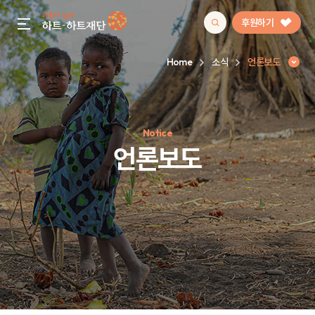
후원하기
gnb menu open
Home
소식
언론보도
인기 키워드
Notice
#정기후원
#하트플레이스
#캠페인
#팬덤후원
언론보도
언론보도