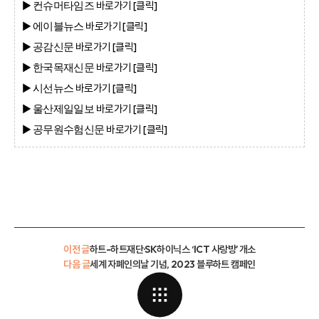
▶
바로가기 [클
릭]
컨슈머타임즈
▶
바로가기 [클
릭]
에이블뉴스
▶
바로가기 [클
릭]
공감신문
▶
바로가기 [클
릭]
한국목재신문
▶
바로가기 [클
릭]
시선뉴스
▶
바로가기 [클
릭]
울산제일일보
▶
바로가기 [클
릭]
공무원수험신문
이전 글
하트-하트재단·SK하이닉스 ‘ICT 사랑방’ 개소
다음 글
세계 자폐인의날 기념, 2023 블루하트 캠페인