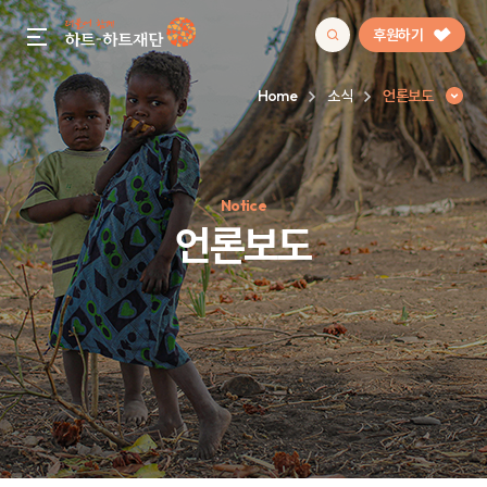
후원하기
gnb menu open
Home
소식
언론보도
인기 키워드
Notice
#정기후원
#하트플레이스
#캠페인
#팬덤후원
언론보도
언론보도