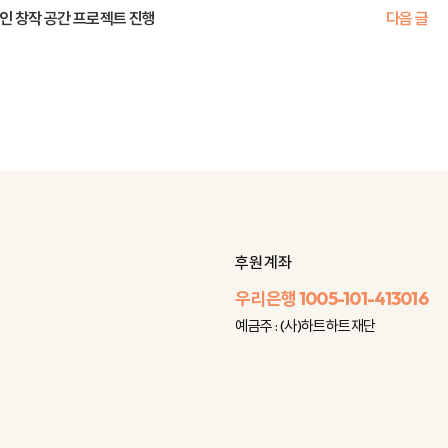
인 창작 공간 프로젝트 진행
다음 글
후원 계좌
우리은행
1005-101-413016
예금주 : (사)하트하트재단