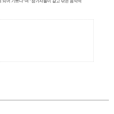
 되어 기쁘다"며 "참가자들이 갈고 닦은 음악적