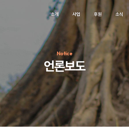
소개
사업
후원
소식
Notice
언론보도
정기후원
#하트플레이스
#캠페인
#팬덤후원