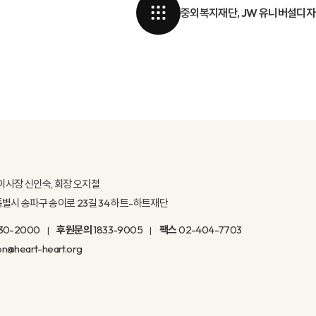
중외복지재단, JW 유니버설디자
이사장 신인숙, 회장 오지철
울특별시 송파구 송이로 23길 34 하트-하트재단
30-2000
후원문의
1833-9005
팩스
02-404-7703
on@heart-heart.org