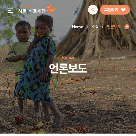
후원하기
gnb menu open
Home
소식
언론보도
인기 키워드
Notice
#정기후원
#하트플레이스
#캠페인
#팬덤후원
언론보도
언론보도