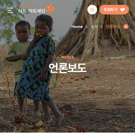
후원하기
gnb menu open
Home
소식
언론보도
인기 키워드
Notice
#정기후원
#하트플레이스
#캠페인
#팬덤후원
언론보도
언론보도