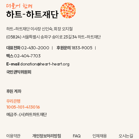
하트-하트재단 이사장 신인숙, 회장 오지철
(05824) 서울특별시 송파구 송이로 23길 34 하트-하트재단
대표전화
02-430-2000
후원문의
1833-9005
팩스
02-404-7703
E-mail
donation@heart-heart.org
국민권익위원회
후원 계좌
우리은행
1005-101-413016
예금주 : (사)하트하트재단
이용약관
개인정보처리방침
FAQ
인재채용
오시는길