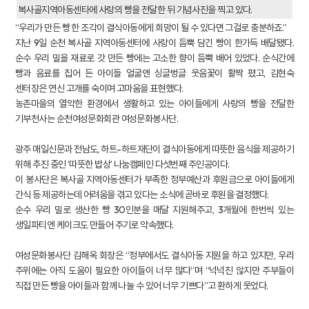
복사골지역아동센타에 사랑의 빵을 전달한 뒤 기념사진을 찍고 있다.
“우리가 만든 빵 한 조각이 결식아동에게 희망이 될 수 있다면 그걸로 충분하죠.”
지난 9일 순천 복사골 지역아동센터에 사랑이 듬뿍 담긴 빵이 한가득 배달됐다.
순수 우리 밀을 재료로 갓 만든 빵에는 고소한 향이 듬뿍 배어 있었다. 순식간에
빵과 음료를 집어 든 아이들 얼굴엔 싱글벙글 웃음꽃이 활짝 폈고, 김현숙
센터장은 연신 고개를 숙이며 고마움을 표현했다.
농촌마을의 열악한 환경에서 생활하고 있는 아이들에게 사랑의 빵을 전달한
기부천사는 순천여성문화회관 여성문화봉사단.
광주 매일신문과 전남도, 하트-하트재단이 결식아동에게 따뜻한 음식을 제공하기
위해 추진 중인 ‘따뜻한 밥상’ 나눔캠페인 다섯번째 주인공이다.
이 봉사단은 복사골 지역아동센터가 부족한 정부예산과 후원금으로 아이들에게
간식 등 제공하는데 어려움을 겪고 있다는 소식에 곧바로 후원을 결정했다.
순수 우리 밀로 생산한 빵 30인분을 매달 지원해주고, 3개월에 한번씩 있는
생일파티엔 케이크도 만들어 주기로 약속했다.
여성문화봉사단 김해옥 회장은 “정부에서도 결식아동 지원을 하고 있지만, 우리
주위에는 아직 도움이 필요한 아이들이 너무 많다”며 “넉넉진 않지만 주부들이
직접 만든 빵을 아이들과 함께 나눌 수 있어 너무 기쁘다”고 환하게 웃었다.