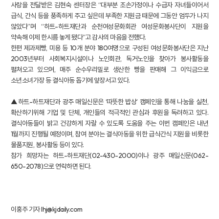
사랑을 전달받은 김현숙 센터장은 “대부분 조손가정이나 수급자 자녀들이어서
급식, 간식 등을 풍족하게 주고 싶은데 부족한 지원금 때문에 그동안 엄두가 나지
않았다”며 “하트-하트재단과 순천여성문화회관 여성문화봉사단이 지원을
약속해 이제 한시름 놓게 됐다”고 감사의 마음을 전했다.
한편 제과제빵, 미용 등 10개 분야 180여명으로 구성된 여성문화봉사단은 지난
2003년부터 사회복지시설이나 노인회관, 독거노인을 찾아가 봉사활동을
펼쳐오고 있으며, 매주 순수우리밀로 생산한 빵을 판매해 그 이익금으로
소년소녀가장 등 결식아동 돕기에 앞장서고 있다.
▲하트-하트재단과 광주 매일신문은 ‘따뜻한 밥상’ 캠페인을 통해 나눔을 실천,
확산하기위해 기업 및 단체, 개인들의 적극적인 관심과 후원을 독려하고 있다.
결식아동들이 밝고 건강하게 자랄 수 있도록 도움을 주는 이번 캠페인은 내년
1월까지 진행될 예정이며, 참여 분야는 결식아동을 위한 급식·간식 지원을 비롯한
물품지원, 봉사활동 등이 있다.
참가 희망자는 하트-하트재단(02-430-2000)이나 광주 매일신문(062-
650-2078)으로 연락하면 된다.
이홍주 기자 lhj@kjdaily.com