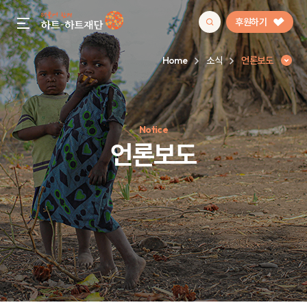
후원하기
gnb menu open
Home
소식
언론보도
인기 키워드
Notice
#정기후원
#하트플레이스
#캠페인
#팬덤후원
언론보도
언론보도