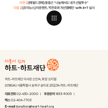
이전 글
[헤럴드경제] 봉중근 “나눔에서도 내가 선발투수”
다음 글
[조이뉴스] 타운젠트, 박찬호와 자선캠페인 ‘with 6+1‘ 실시
하트-하트재단 이사장 신인숙, 회장 오지철
(05824) 서울특별시 송파구 송이로 23길 34 하트-하트재단
대표전화
02-430-2000
후원문의
1833-9005
팩스
02-404-7703
E-mail
donation@heart-heart.org