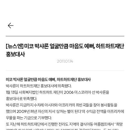
[뉴스엔] 미코 박샤론 얼굴만큼 마음도 예뻐, 하트하트재단
홍보대사
2011.01.14
미코 박샤론 얼굴만큼 마음도 예뻐, 하트하트재단 홍보대사
박샤론이 하트하트재단 홍보대사에 위촉됐다.
1월 13일 사회복지법인 하트하트 재단이 2006 미스코리아 선 박샤론을
홍보대사로 위촉했다.
박샤론은 지금까지 수차례 아시아와 아프리카의 최빈국들을 찾아 봉사활동을
했으며 2009년 펴낸 자신의 저서 ‘상처는 별이 된다‘의 수익금 전액을 아프리카에
우물을 파는 기금으로 기부했다.
또 지난해 하트하트재단에서 진행한 전라도 지역의 결식아동 여름캠프에서 “희망