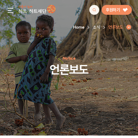
후원하기
gnb menu open
Home
소식
언론보도
인기 키워드
Notice
#정기후원
#하트플레이스
#캠페인
#팬덤후원
언론보도
언론보도