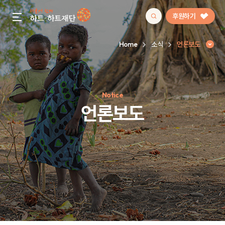
후원하기
gnb menu open
Home
소식
언론보도
인기 키워드
Notice
#정기후원
#하트플레이스
#캠페인
#팬덤후원
언론보도
언론보도