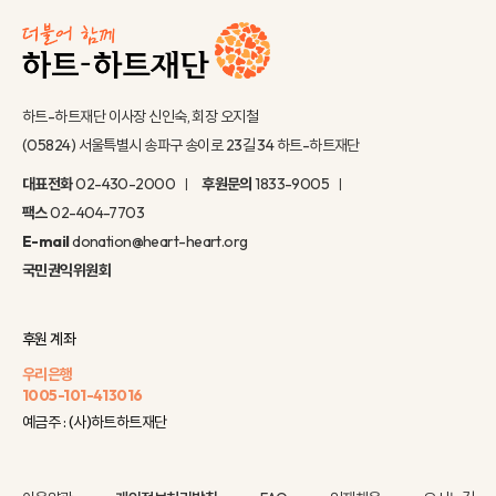
하트-하트재단 이사장 신인숙, 회장 오지철
(05824) 서울특별시 송파구 송이로 23길 34 하트-하트재단
대표전화
02-430-2000
후원문의
1833-9005
팩스
02-404-7703
E-mail
donation@heart-heart.org
국민권익위원회
후원 계좌
우리은행
1005-101-413016
예금주 : (사)하트하트재단