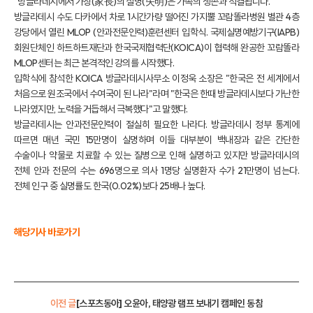
"방글라데시에서 가장(家長)의 실명(失明)은 가족의 생존과 직결됩니다."
방글라데시 수도 다카에서 차로 1시간가량 떨어진 가지뿔 꼬람똘라병원 별관 4층
강당에서 열린 MLOP (안과전문인력)훈련센터 입학식. 국제실명예방기구(IAPB)
회원단체인 하트하트재단과 한국국제협력단(KOICA)이 협력해 완공한 꼬람똘라
MLOP센터는 최근 본격적인 강의를 시작했다.
입학식에 참석한 KOICA 방글라데시사무소 이정욱 소장은 "한국은 전 세계에서
처음으로 원조국에서 수여국이 된 나라"라며 "한국은 한때 방글라데시보다 가난한
나라였지만, 노력을 거듭해서 극복했다"고 말했다.
방글라데시는 안과전문인력이 절실히 필요한 나라다. 방글라데시 정부 통계에
따르면 매년 국민 15만명이 실명하며 이들 대부분이 백내장과 같은 간단한
수술이나 약물로 치료할 수 있는 질병으로 인해 실명하고 있지만 방글라데시의
전체 안과 전문의 수는 696명으로 의사 1명당 실명환자 수가 21만명이 넘는다.
전체 인구 중 실명률도 한국(0.02%)보다 25배나 높다.
해당기사 바로가기
이전 글
[스포츠동아] 오윤아, 태양광 램프 보내기 캠페인 동참