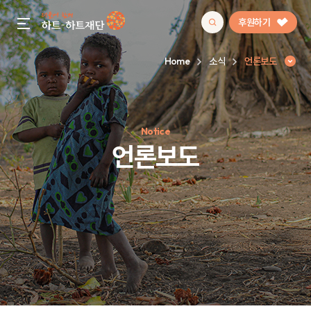
후원하기
gnb menu open
Home
소식
언론보도
인기 키워드
Notice
#정기후원
#하트플레이스
#캠페인
#팬덤후원
언론보도
언론보도