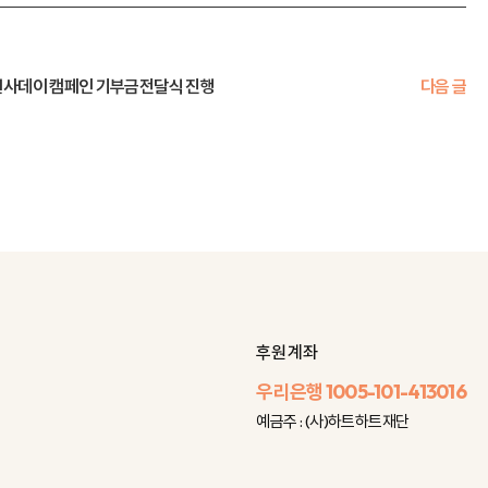
 천사데이 캠페인 기부금전달식 진행
다음 글
후원 계좌
우리은행
1005-101-413016
예금주 : (사)하트하트재단