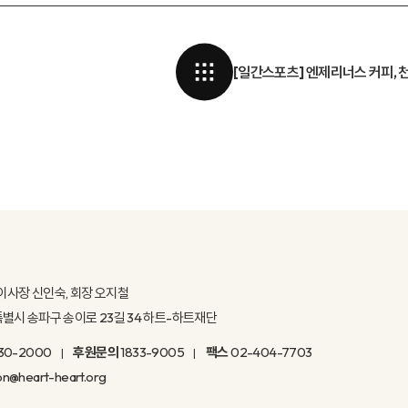
[일간스포츠] 엔제리너스 커피,
이사장 신인숙, 회장 오지철
울특별시 송파구 송이로 23길 34 하트-하트재단
30-2000
후원문의
1833-9005
팩스
02-404-7703
on@heart-heart.org